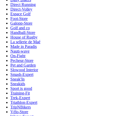
Direct Running
Direct-Volley
Espace Golf
Foot-Store
Galopp-Store
Golf and co
Handball-Store
House of Rugby
La sellerie de Maé
Made in Paradis
Nauti-wave
On-Fight
Pecheur-Store
Pet and Garden
Slowood Interior
Smash-Expert
Sneak'In
Sneakids
Sport is good
Training-Fit
Trek-Expert
Triathlon-Expert
TripNBikers
Vélo-Store