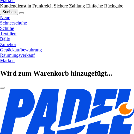
Marken
Kundendienst in Frankreich
Sichere Zahlung
Einfache Rückgabe
Suchen
Neue
Schneeschuhe
Schuhe
Textilien
Bälle
Zubehör
Gepäckaufbewahrung
Räumungsverkauf
Marken
Wird zum Warenkorb hinzugefügt...