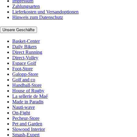
Impressum
Zahlungsarten
Lieferkosten und Versandoptionen
Hinweis zum Datenschutz
Unsere Geschäfte
Basket-Center
Daily Bikers
Direct Running
Direct-Volley
Espace Golf
Foot-Store
Galopp-Store
Golf and co
Handball-Store
House of Rugby
La sellerie de Maé
Made in Paradis
Nauti-wave
On-Fight
Pecheur-Store
Pet and Garden
Slowood Interior
Smash-Expert