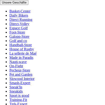
Unsere Geschäfte
Basket-Center
Daily Bikers
Direct Running
Direct-Volley
Espace Golf
Foot-Store
Galopp-Store
Golf and co
Handball-Store
House of Rugby
La sellerie de Maé
Made in Paradis
Nauti-wave
On-Fight
Pecheur-Store
Pet and Garden
Slowood Interior
Smash-Expert
Sneak'In
Sneakids
Sport is good
Training-Fit
Trek-Expert