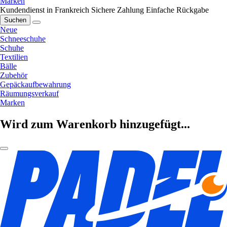
Marken
Kundendienst in Frankreich
Sichere Zahlung
Einfache Rückgabe
Suchen
Neue
Schneeschuhe
Schuhe
Textilien
Bälle
Zubehör
Gepäckaufbewahrung
Räumungsverkauf
Marken
Wird zum Warenkorb hinzugefügt...