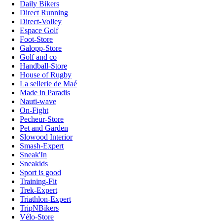
Daily Bikers
Direct Running
Direct-Volley
Espace Golf
Foot-Store
Galopp-Store
Golf and co
Handball-Store
House of Rugby
La sellerie de Maé
Made in Paradis
Nauti-wave
On-Fight
Pecheur-Store
Pet and Garden
Slowood Interior
Smash-Expert
Sneak'In
Sneakids
Sport is good
Training-Fit
Trek-Expert
Triathlon-Expert
TripNBikers
Vélo-Store