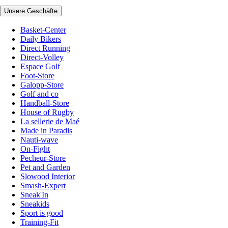
Unsere Geschäfte
Basket-Center
Daily Bikers
Direct Running
Direct-Volley
Espace Golf
Foot-Store
Galopp-Store
Golf and co
Handball-Store
House of Rugby
La sellerie de Maé
Made in Paradis
Nauti-wave
On-Fight
Pecheur-Store
Pet and Garden
Slowood Interior
Smash-Expert
Sneak'In
Sneakids
Sport is good
Training-Fit