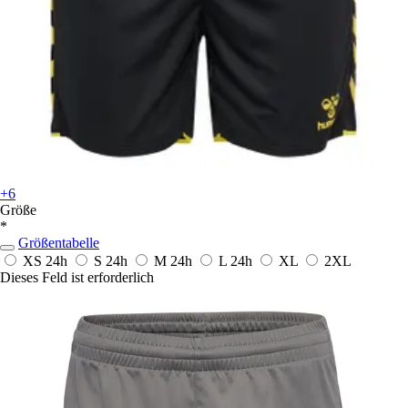
+6
Größe
*
Größentabelle
XS
24h
S
24h
M
24h
L
24h
XL
2XL
Dieses Feld ist erforderlich