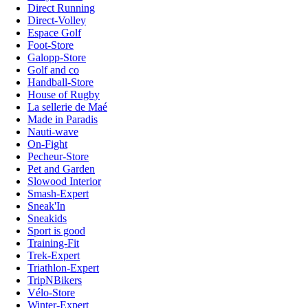
Direct Running
Direct-Volley
Espace Golf
Foot-Store
Galopp-Store
Golf and co
Handball-Store
House of Rugby
La sellerie de Maé
Made in Paradis
Nauti-wave
On-Fight
Pecheur-Store
Pet and Garden
Slowood Interior
Smash-Expert
Sneak'In
Sneakids
Sport is good
Training-Fit
Trek-Expert
Triathlon-Expert
TripNBikers
Vélo-Store
Winter-Expert