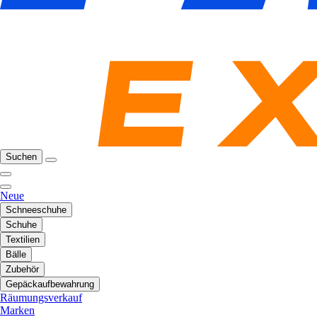
Suchen
Neue
Schneeschuhe
Schuhe
Textilien
Bälle
Zubehör
Gepäckaufbewahrung
Räumungsverkauf
Marken