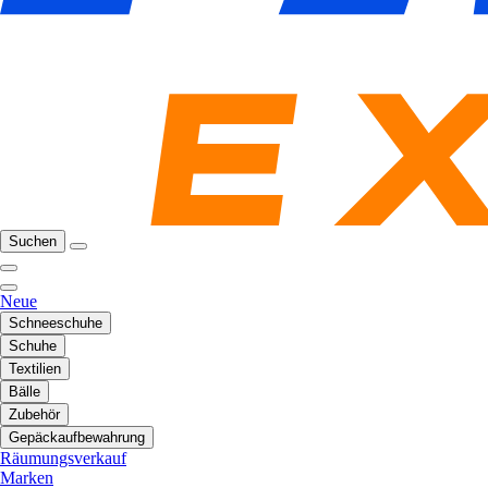
Suchen
Neue
Schneeschuhe
Schuhe
Textilien
Bälle
Zubehör
Gepäckaufbewahrung
Räumungsverkauf
Marken