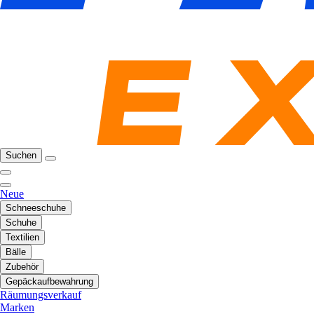
Suchen
Neue
Schneeschuhe
Schuhe
Textilien
Bälle
Zubehör
Gepäckaufbewahrung
Räumungsverkauf
Marken