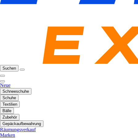
Suchen
Neue
Schneeschuhe
Schuhe
Textilien
Bälle
Zubehör
Gepäckaufbewahrung
Räumungsverkauf
Marken