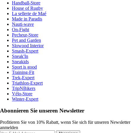
Handball-Store
House of Rugby
La sellerie de Maé
Made in Paradis
Nauti-wave
On-Fight
Pecheur-Store
Pet and Garden
Slowood Interior
Smash-Expert
Sneak'In
Sneakids
Sport is good
Training-Fit
Trek-Expert
Triathlon-Expert
TripNBikers
Vélo-Store
Winter-Expert
Abonnieren Sie unseren Newsletter
Profitieren Sie von 10% Rabatt, wenn Sie sich für unseren Newsletter
anmelden