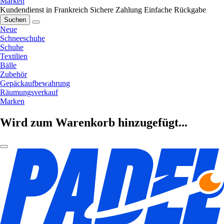
Marken
Kundendienst in Frankreich
Sichere Zahlung
Einfache Rückgabe
Suchen
Neue
Schneeschuhe
Schuhe
Textilien
Bälle
Zubehör
Gepäckaufbewahrung
Räumungsverkauf
Marken
Wird zum Warenkorb hinzugefügt...