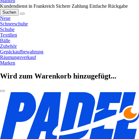
Marken
Kundendienst in Frankreich
Sichere Zahlung
Einfache Rückgabe
Suchen
Neue
Schneeschuhe
Schuhe
Textilien
Bälle
Zubehör
Gepäckaufbewahrung
Räumungsverkauf
Marken
Wird zum Warenkorb hinzugefügt...