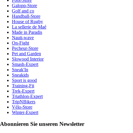
Foot-Store
Galopp-Store
Golf and co
Handball-Store
House of Rugby
La sellerie de Maé
Made in Paradis
Nauti-wave
On-Fight
Pecheur-Store
Pet and Garden
Slowood Interior
Smash-Expert
Sneak'In
Sneakids
Sport is good
Training-Fit
Trek-Expert
Triathlon-Expert
TripNBikers
Vélo-Store
Winter-Expert
Abonnieren Sie unseren Newsletter