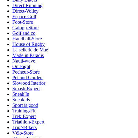
Direct Running
Direct-Volley
Espace Golf
Foot-Store
Galopp-Store
Golf and co
Handball-Store
House of Rugby
La sellerie de Maé
Made in Paradis
Nauti-wave
On-Fight
Pecheur-Store
Pet and Garden
Slowood Interior
Smash-Expert
Sneak'In
Sneakids
Sport is good
Training-Fit
Trek-Expert
Triathlon-Expert
TripNBikers
Vélo-Store