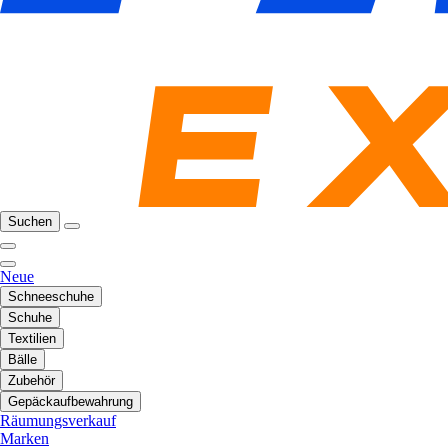
Suchen
Neue
Schneeschuhe
Schuhe
Textilien
Bälle
Zubehör
Gepäckaufbewahrung
Räumungsverkauf
Marken