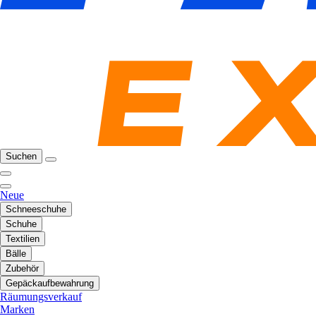
Suchen
Neue
Schneeschuhe
Schuhe
Textilien
Bälle
Zubehör
Gepäckaufbewahrung
Räumungsverkauf
Marken