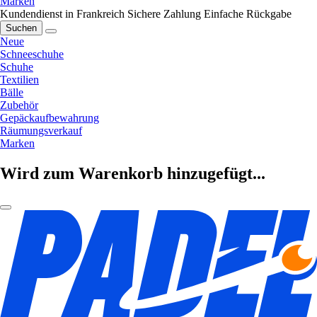
Marken
Kundendienst in Frankreich
Sichere Zahlung
Einfache Rückgabe
Suchen
Neue
Schneeschuhe
Schuhe
Textilien
Bälle
Zubehör
Gepäckaufbewahrung
Räumungsverkauf
Marken
Wird zum Warenkorb hinzugefügt...