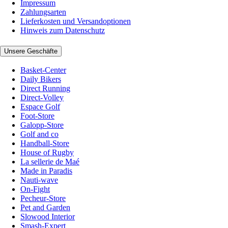
Impressum
Zahlungsarten
Lieferkosten und Versandoptionen
Hinweis zum Datenschutz
Unsere Geschäfte
Basket-Center
Daily Bikers
Direct Running
Direct-Volley
Espace Golf
Foot-Store
Galopp-Store
Golf and co
Handball-Store
House of Rugby
La sellerie de Maé
Made in Paradis
Nauti-wave
On-Fight
Pecheur-Store
Pet and Garden
Slowood Interior
Smash-Expert