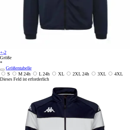
+-2
Größe
*
Größentabelle
S
M
24h
L
24h
XL
2XL
24h
3XL
4XL
Dieses Feld ist erforderlich