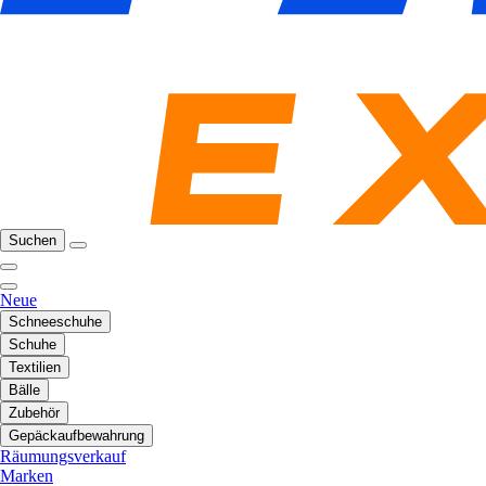
Suchen
Neue
Schneeschuhe
Schuhe
Textilien
Bälle
Zubehör
Gepäckaufbewahrung
Räumungsverkauf
Marken