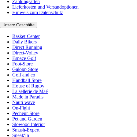
Zahlungsarten
Lieferkosten und Versandoptionen
Hinweis zum Datenschutz
Unsere Geschäfte
Basket-Center
Daily Bikers
Direct Running
Direct-Volley
Espace Golf
Foot-Store
Galopp-Store
Golf and co
Handball-Store
House of Rugby
La sellerie de Maé
Made in Paradis
Nauti-wave
On-Fight
Pecheur-Store
Pet and Garden
Slowood Interior
Smash-Expert
Sneak'In