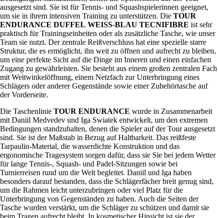
ausgesetzt sind. Sie ist für Tennis- und Squashspielerinnen geeignet,
um sie in ihrem intensiven Training zu unterstützen. Die
TOUR
ENDURANCE
DUFFEL
WEISS-BLAU
TECNIFIBRE
ist sehr
praktisch für Trainingseinheiten oder als zusätzliche Tasche, wie unser
Team sie nutzt. Der zentrale Reißverschluss hat eine spezielle starre
Struktur, die es ermöglicht, ihn weit zu öffnen und aufrecht zu bleiben,
um eine perfekte Sicht auf die Dinge im Inneren und einen einfachen
Zugang zu gewährleisten. Sie besteht aus einem großen zentralen Fach
mit Weitwinkelöffnung, einem Netzfach zur Unterbringung eines
Schlägers oder anderer Gegenstände sowie einer Zubehörtasche auf
der Vorderseite.
Die Taschenlinie
TOUR
ENDURANCE
wurde in Zusammenarbeit
mit Daniil Medvedev und Iga Swiatek entwickelt, um den extremen
Bedingungen standzuhalten, denen die Spieler auf der Tour ausgesetzt
sind. Sie ist der Maßstab in Bezug auf Haltbarkeit. Das reißfeste
Tarpaulin-Material, die wasserdichte Konstruktion und das
ergonomische Tragesystem sorgen dafür, dass sie Sie bei jedem Wetter
für lange Tennis-, Squash- und Padel-Sitzungen sowie bei
Turnierreisen rund um die Welt begleitet. Daniil und Iga haben
besonders darauf bestanden, dass die Schlägerfächer breit genug sind,
um die Rahmen leicht unterzubringen oder viel Platz für die
Unterbringung von Gegenständen zu haben. Auch die Seiten der
Tasche wurden verstärkt, um die Schläger zu schützen und damit sie
beim Tragen aufrecht bleibt. In kosmetischer Hinsicht ist sie der