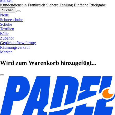
Marken
Kundendienst in Frankreich
Sichere Zahlung
Einfache Rückgabe
Suchen
Neue
Schneeschuhe
Schuhe
Textilien
Bälle
Zubehör
Gepäckaufbewahrung
Räumungsverkauf
Marken
Wird zum Warenkorb hinzugefügt...