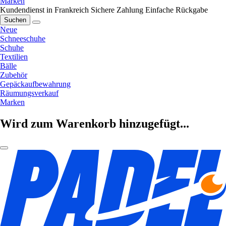
Marken
Kundendienst in Frankreich
Sichere Zahlung
Einfache Rückgabe
Suchen
Neue
Schneeschuhe
Schuhe
Textilien
Bälle
Zubehör
Gepäckaufbewahrung
Räumungsverkauf
Marken
Wird zum Warenkorb hinzugefügt...