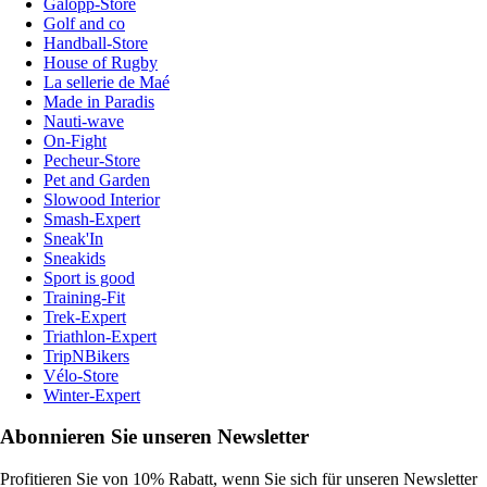
Galopp-Store
Golf and co
Handball-Store
House of Rugby
La sellerie de Maé
Made in Paradis
Nauti-wave
On-Fight
Pecheur-Store
Pet and Garden
Slowood Interior
Smash-Expert
Sneak'In
Sneakids
Sport is good
Training-Fit
Trek-Expert
Triathlon-Expert
TripNBikers
Vélo-Store
Winter-Expert
Abonnieren Sie unseren Newsletter
Profitieren Sie von 10% Rabatt, wenn Sie sich für unseren Newsletter