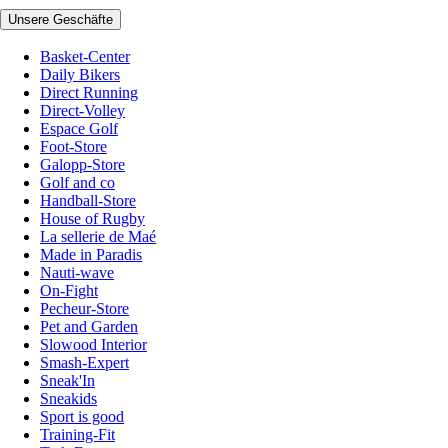
Unsere Geschäfte
Basket-Center
Daily Bikers
Direct Running
Direct-Volley
Espace Golf
Foot-Store
Galopp-Store
Golf and co
Handball-Store
House of Rugby
La sellerie de Maé
Made in Paradis
Nauti-wave
On-Fight
Pecheur-Store
Pet and Garden
Slowood Interior
Smash-Expert
Sneak'In
Sneakids
Sport is good
Training-Fit