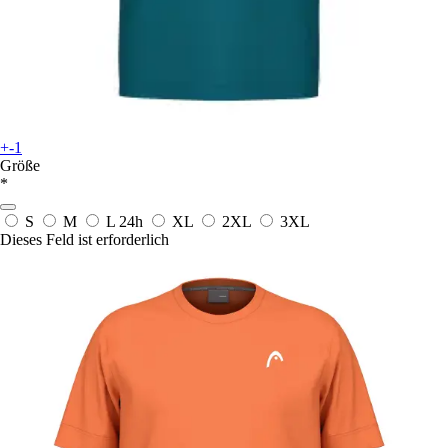
+-1
Größe
*
S
M
L
24h
XL
2XL
3XL
Dieses Feld ist erforderlich