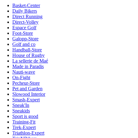
Basket-Center
Daily Bikers
Direct Running
Direct-Volley
Espace Golf
Foot-Store
Galopp-Store
Golf and co
Handball-Store
House of Rugby
La sellerie de Maé
Made in Paradis
Nauti-wave
On-Fight
Pecheur-Store
Pet and Garden
Slowood Interior
Smash-Expert
Sneak'In
Sneakids
Sport is good
Training-Fit
Trek-Expert
Triathlon-Expert