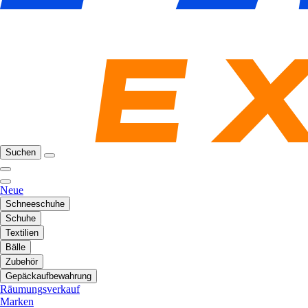
Suchen
Neue
Schneeschuhe
Schuhe
Textilien
Bälle
Zubehör
Gepäckaufbewahrung
Räumungsverkauf
Marken