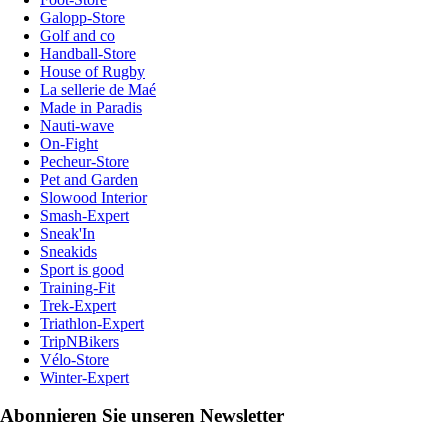
Galopp-Store
Golf and co
Handball-Store
House of Rugby
La sellerie de Maé
Made in Paradis
Nauti-wave
On-Fight
Pecheur-Store
Pet and Garden
Slowood Interior
Smash-Expert
Sneak'In
Sneakids
Sport is good
Training-Fit
Trek-Expert
Triathlon-Expert
TripNBikers
Vélo-Store
Winter-Expert
Abonnieren Sie unseren Newsletter