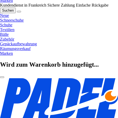
Marken
Kundendienst in Frankreich
Sichere Zahlung
Einfache Rückgabe
Suchen
Neue
Schneeschuhe
Schuhe
Textilien
Bälle
Zubehör
Gepäckaufbewahrung
Räumungsverkauf
Marken
Wird zum Warenkorb hinzugefügt...