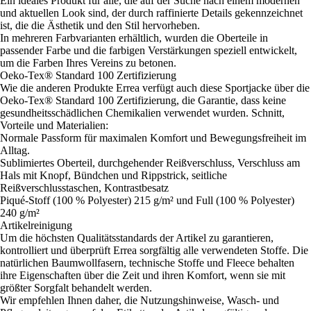
Ein ideales Produkt für alle, die auf der Suche nach einem modernen
und aktuellen Look sind, der durch raffinierte Details gekennzeichnet
ist, die die Ästhetik und den Stil hervorheben.
In mehreren Farbvarianten erhältlich, wurden die Oberteile in
passender Farbe und die farbigen Verstärkungen speziell entwickelt,
um die Farben Ihres Vereins zu betonen.
Oeko-Tex® Standard 100 Zertifizierung
Wie die anderen Produkte Errea verfügt auch diese Sportjacke über die
Oeko-Tex® Standard 100 Zertifizierung, die Garantie, dass keine
gesundheitsschädlichen Chemikalien verwendet wurden. Schnitt,
Vorteile und Materialien:
Normale Passform für maximalen Komfort und Bewegungsfreiheit im
Alltag.
Sublimiertes Oberteil, durchgehender Reißverschluss, Verschluss am
Hals mit Knopf, Bündchen und Rippstrick, seitliche
Reißverschlusstaschen, Kontrastbesatz
Piqué-Stoff (100 % Polyester) 215 g/m² und Full (100 % Polyester)
240 g/m²
Artikelreinigung
Um die höchsten Qualitätsstandards der Artikel zu garantieren,
kontrolliert und überprüft Errea sorgfältig alle verwendeten Stoffe. Die
natürlichen Baumwollfasern, technische Stoffe und Fleece behalten
ihre Eigenschaften über die Zeit und ihren Komfort, wenn sie mit
größter Sorgfalt behandelt werden.
Wir empfehlen Ihnen daher, die Nutzungshinweise, Wasch- und