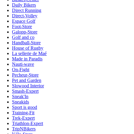
Daily Bikers
Direct Running
Direct-Volley
Espace Golf
Foot-Store
Galopp-Store
Golf and co
Handball-Store
House of Rugby
La sellerie de Maé
Made in Paradis
Nauti-wave
On-Fight
Pecheur-Store
Pet and Garden
Slowood Interior
Smash-Expert
Sneak'In
Sneakids
Sport is good
Training-Fit
Trek-Expert
Triathlon-Expert
TripNBikers