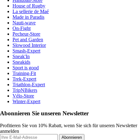
Handball-Store
House of Rugby
La sellerie de Maé
Made in Paradis
Nauti-wave
On-Fight
Pecheur-Store
Pet and Garden
Slowood Interior
Smash-Expert
Sneak'In
Sneakids
Sport is good
Training-Fit
Trek-Expert
Triathlon-Expert
TripNBikers
Vélo-Store
Winter-Expert
Abonnieren Sie unseren Newsletter
Profitieren Sie von 10% Rabatt, wenn Sie sich für unseren Newsletter
anmelden
Abonnieren