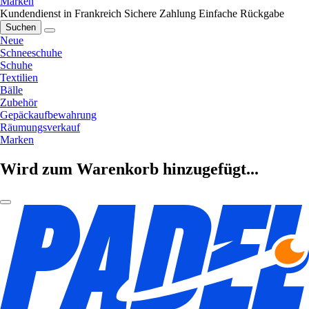
Marken
Kundendienst in Frankreich
Sichere Zahlung
Einfache Rückgabe
Suchen
Neue
Schneeschuhe
Schuhe
Textilien
Bälle
Zubehör
Gepäckaufbewahrung
Räumungsverkauf
Marken
Wird zum Warenkorb hinzugefügt...