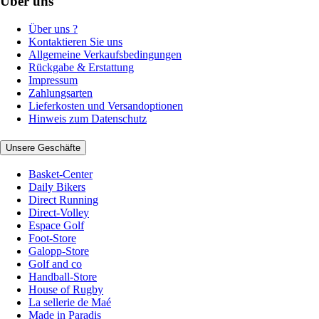
Über uns
Über uns ?
Kontaktieren Sie uns
Allgemeine Verkaufsbedingungen
Rückgabe & Erstattung
Impressum
Zahlungsarten
Lieferkosten und Versandoptionen
Hinweis zum Datenschutz
Unsere Geschäfte
Basket-Center
Daily Bikers
Direct Running
Direct-Volley
Espace Golf
Foot-Store
Galopp-Store
Golf and co
Handball-Store
House of Rugby
La sellerie de Maé
Made in Paradis