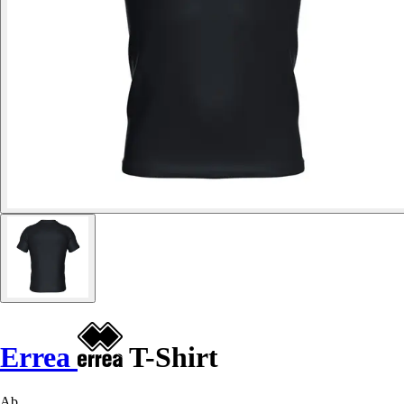
Errea
T-Shirt
Ab