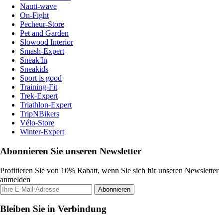
Nauti-wave
On-Fight
Pecheur-Store
Pet and Garden
Slowood Interior
Smash-Expert
Sneak'In
Sneakids
Sport is good
Training-Fit
Trek-Expert
Triathlon-Expert
TripNBikers
Vélo-Store
Winter-Expert
Abonnieren Sie unseren Newsletter
Profitieren Sie von 10% Rabatt, wenn Sie sich für unseren Newsletter
anmelden
Abonnieren
Bleiben Sie in Verbindung