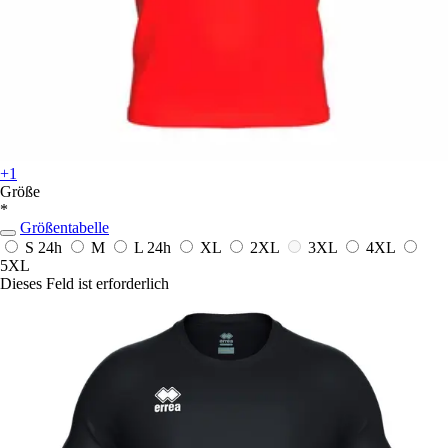
+1
Größe
*
Größentabelle
S
24h
M
L
24h
XL
2XL
3XL
4XL
5XL
Dieses Feld ist erforderlich