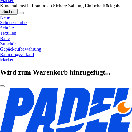
Marken
Kundendienst in Frankreich
Sichere Zahlung
Einfache Rückgabe
Suchen
Neue
Schneeschuhe
Schuhe
Textilien
Bälle
Zubehör
Gepäckaufbewahrung
Räumungsverkauf
Marken
Wird zum Warenkorb hinzugefügt...