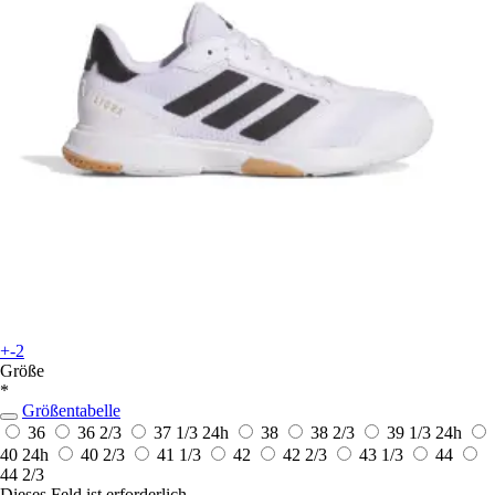
+-2
Größe
*
Größentabelle
36
36 2/3
37 1/3
24h
38
38 2/3
39 1/3
24h
40
24h
40 2/3
41 1/3
42
42 2/3
43 1/3
44
44 2/3
Dieses Feld ist erforderlich