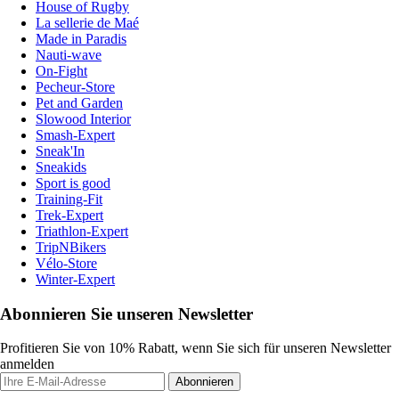
House of Rugby
La sellerie de Maé
Made in Paradis
Nauti-wave
On-Fight
Pecheur-Store
Pet and Garden
Slowood Interior
Smash-Expert
Sneak'In
Sneakids
Sport is good
Training-Fit
Trek-Expert
Triathlon-Expert
TripNBikers
Vélo-Store
Winter-Expert
Abonnieren Sie unseren Newsletter
Profitieren Sie von 10% Rabatt, wenn Sie sich für unseren Newsletter
anmelden
Abonnieren