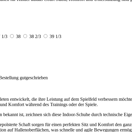
 1/3
38
38 2/3
39 1/3
Bestellung gutgeschrieben
hleten entwickelt, die ihre Leistung auf dem Spielfeld verbessern möch
t und Komfort während des Trainings oder der Spiele.
ion bekannt ist, zeichnen sich diese Indoor-Schuhe durch technische Eig
olsterte Schaft sorgen für einen perfekten Sitz und Komfort den ganz
ion auf Hallenoberflächen, was schnelle und agile Bewegungen ermögl