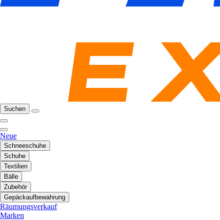
Suchen
Neue
Schneeschuhe
Schuhe
Textilien
Bälle
Zubehör
Gepäckaufbewahrung
Räumungsverkauf
Marken