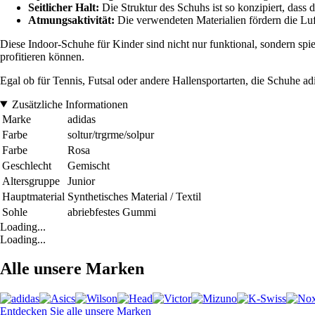
Seitlicher Halt:
Die Struktur des Schuhs ist so konzipiert, dass
Atmungsaktivität:
Die verwendeten Materialien fördern die Luf
Diese Indoor-Schuhe für Kinder sind nicht nur funktional, sondern spie
profitieren können.
Egal ob für Tennis, Futsal oder andere Hallensportarten, die Schuhe adi
Zusätzliche Informationen
Marke
adidas
Farbe
soltur/trgrme/solpur
Farbe
Rosa
Geschlecht
Gemischt
Altersgruppe
Junior
Hauptmaterial
Synthetisches Material / Textil
Sohle
abriebfestes Gummi
Loading...
Loading...
Alle unsere Marken
Entdecken Sie alle unsere Marken