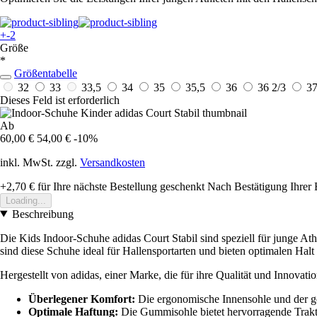
+-2
Größe
*
Größentabelle
32
33
33,5
34
35
35,5
36
36 2/3
37
Dieses Feld ist erforderlich
Ab
60,00 €
54,00 €
-10%
inkl. MwSt. zzgl.
Versandkosten
+2,70 €
für Ihre nächste Bestellung geschenkt
Nach Bestätigung Ihrer 
Loading...
Beschreibung
Die Kids Indoor-Schuhe adidas Court Stabil sind speziell für junge At
sind diese Schuhe ideal für Hallensportarten und bieten optimalen Hal
Hergestellt von adidas, einer Marke, die für ihre Qualität und Innovat
Überlegener Komfort:
Die ergonomische Innensohle und der gep
Optimale Haftung:
Die Gummisohle bietet hervorragende Trakt