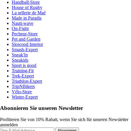
Handball-Store
House of Rugby
La sellerie de Maé
Made in Paradis
Nauti-wave
On-Fight
Pecheur-Store
Pet and Garden
Slowood Interior
Smash-Expert
Sneak'In
Sneakids
Sport is good
Training-Fit
Trek-Expert
Triathlon-Expert
TripNBikers
Vélo-Store
Winter-Expert
Abonnieren Sie unseren Newsletter
Profitieren Sie von 10% Rabatt, wenn Sie sich für unseren Newsletter
anmelden
Abonnieren