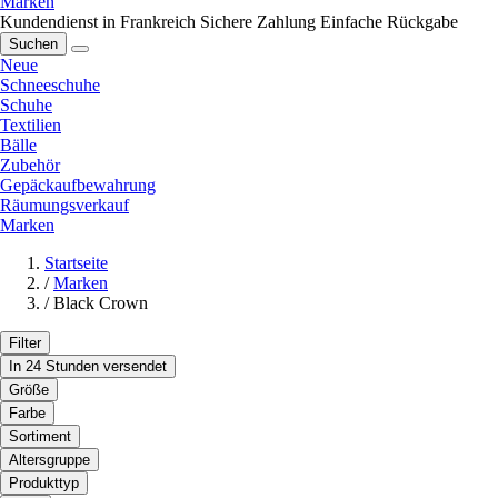
Marken
Kundendienst in Frankreich
Sichere Zahlung
Einfache Rückgabe
Suchen
Neue
Schneeschuhe
Schuhe
Textilien
Bälle
Zubehör
Gepäckaufbewahrung
Räumungsverkauf
Marken
Startseite
/
Marken
/
Black Crown
Filter
In 24 Stunden versendet
Größe
Farbe
Sortiment
Altersgruppe
Produkttyp