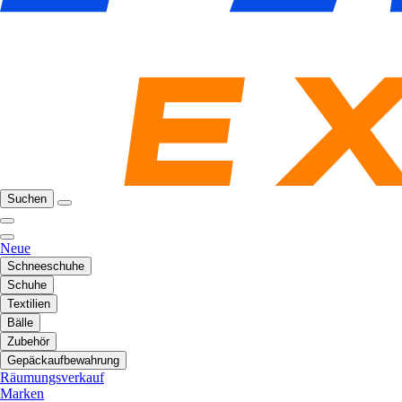
Suchen
Neue
Schneeschuhe
Schuhe
Textilien
Bälle
Zubehör
Gepäckaufbewahrung
Räumungsverkauf
Marken