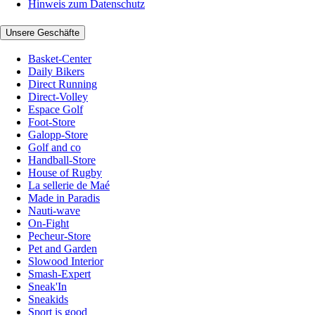
Hinweis zum Datenschutz
Unsere Geschäfte
Basket-Center
Daily Bikers
Direct Running
Direct-Volley
Espace Golf
Foot-Store
Galopp-Store
Golf and co
Handball-Store
House of Rugby
La sellerie de Maé
Made in Paradis
Nauti-wave
On-Fight
Pecheur-Store
Pet and Garden
Slowood Interior
Smash-Expert
Sneak'In
Sneakids
Sport is good