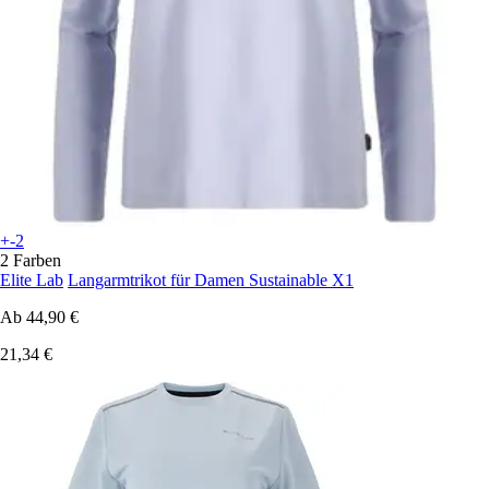
+-2
2 Farben
Elite Lab
Langarmtrikot für Damen Sustainable X1
Ab
44,90 €
21,34 €