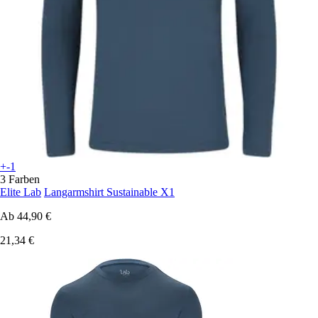
+-1
3 Farben
Elite Lab
Langarmshirt Sustainable X1
Ab
44,90 €
21,34 €