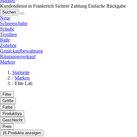
Marken
Kundendienst in Frankreich
Sichere Zahlung
Einfache Rückgabe
Suchen
Neue
Schneeschuhe
Schuhe
Textilien
Bälle
Zubehör
Gepäckaufbewahrung
Räumungsverkauf
Marken
Startseite
/
Marken
/
Elite Lab
Filter
Größe
Farbe
Produkttyp
Geschlecht
Preis
16 Produkte anzeigen