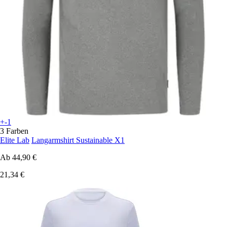
+-1
3 Farben
Elite Lab
Langarmshirt Sustainable X1
Ab
44,90 €
21,34 €