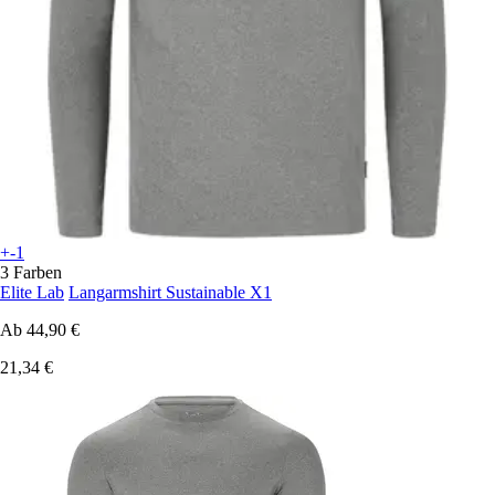
+-1
3 Farben
Elite Lab
Langarmshirt Sustainable X1
Ab
44,90 €
21,34 €