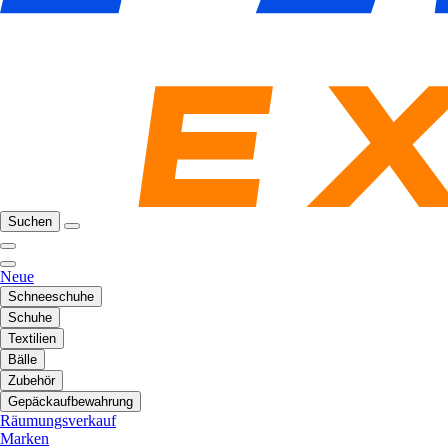
Suchen
Neue
Schneeschuhe
Schuhe
Textilien
Bälle
Zubehör
Gepäckaufbewahrung
Räumungsverkauf
Marken