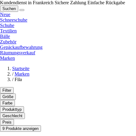
Kundendienst in Frankreich
Sichere Zahlung
Einfache Rückgabe
Suchen
Neue
Schneeschuhe
Schuhe
Textilien
Bälle
Zubehör
Gepäckaufbewahrung
Räumungsverkauf
Marken
Startseite
/
Marken
/
Fila
Filter
Größe
Farbe
Produkttyp
Geschlecht
Preis
9 Produkte anzeigen