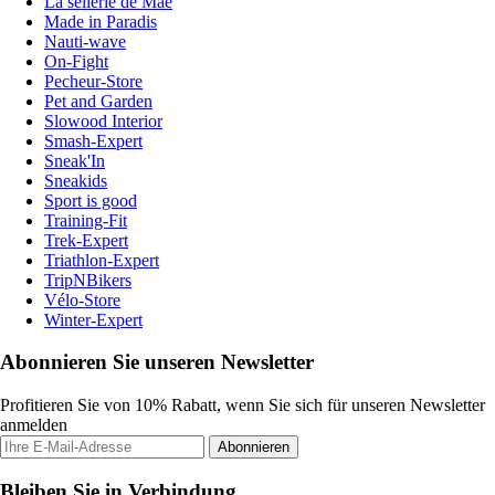
La sellerie de Maé
Made in Paradis
Nauti-wave
On-Fight
Pecheur-Store
Pet and Garden
Slowood Interior
Smash-Expert
Sneak'In
Sneakids
Sport is good
Training-Fit
Trek-Expert
Triathlon-Expert
TripNBikers
Vélo-Store
Winter-Expert
Abonnieren Sie unseren Newsletter
Profitieren Sie von 10% Rabatt, wenn Sie sich für unseren Newsletter
anmelden
Abonnieren
Bleiben Sie in Verbindung