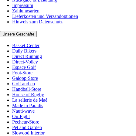
Impressum
Zahlungsarten
Lieferkosten und Versandoptionen
Hinweis zum Datenschutz
Unsere Geschäfte
Basket-Center
Daily Bikers
Direct Running
Direct-Volley
Espace Golf
Foot-Store
Galopp-Store
Golf and co
Handball-Store
House of Rugby
La sellerie de Maé
Made in Paradis
Nauti-wave
On-Fight
Pecheur-Store
Pet and Garden
Slowood Interior