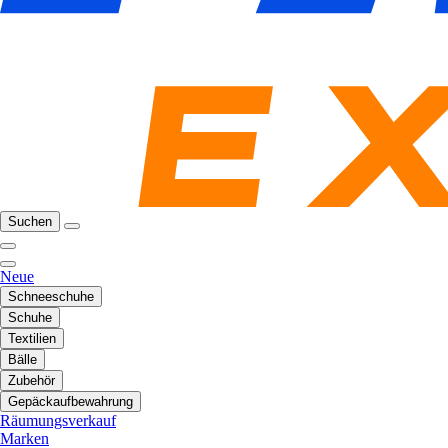
Suchen
Neue
Schneeschuhe
Schuhe
Textilien
Bälle
Zubehör
Gepäckaufbewahrung
Räumungsverkauf
Marken