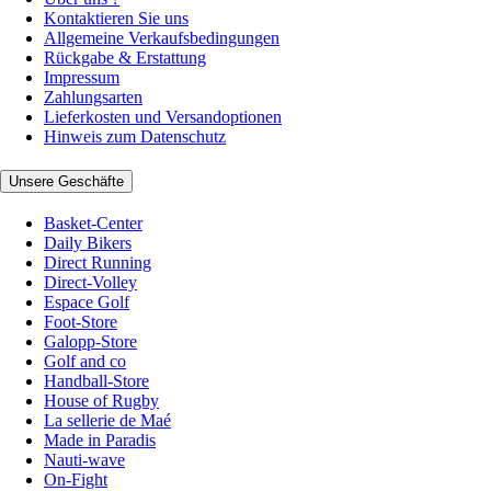
Kontaktieren Sie uns
Allgemeine Verkaufsbedingungen
Rückgabe & Erstattung
Impressum
Zahlungsarten
Lieferkosten und Versandoptionen
Hinweis zum Datenschutz
Unsere Geschäfte
Basket-Center
Daily Bikers
Direct Running
Direct-Volley
Espace Golf
Foot-Store
Galopp-Store
Golf and co
Handball-Store
House of Rugby
La sellerie de Maé
Made in Paradis
Nauti-wave
On-Fight