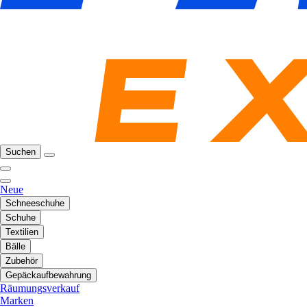
Suchen
Neue
Schneeschuhe
Schuhe
Textilien
Bälle
Zubehör
Gepäckaufbewahrung
Räumungsverkauf
Marken