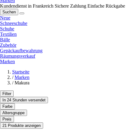
Marken
Kundendienst in Frankreich
Sichere Zahlung
Einfache Rückgabe
Suchen
Neue
Schneeschuhe
Schuhe
Textilien
Bälle
Zubehör
Gepäckaufbewahrung
Räumungsverkauf
Marken
Startseite
/
Marken
/
Makura
Filter
In 24 Stunden versendet
Farbe
Altersgruppe
Preis
21 Produkte anzeigen