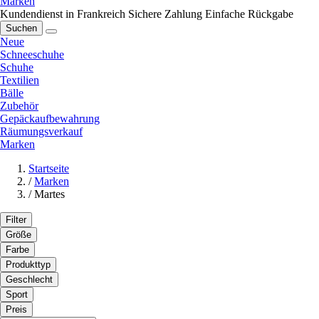
Marken
Kundendienst in Frankreich
Sichere Zahlung
Einfache Rückgabe
Suchen
Neue
Schneeschuhe
Schuhe
Textilien
Bälle
Zubehör
Gepäckaufbewahrung
Räumungsverkauf
Marken
Startseite
/
Marken
/
Martes
Filter
Größe
Farbe
Produkttyp
Geschlecht
Sport
Preis