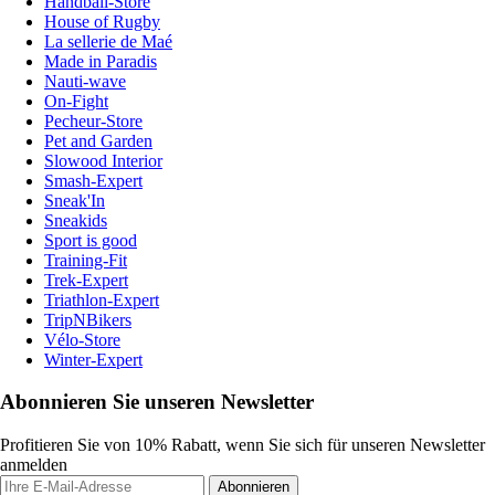
Handball-Store
House of Rugby
La sellerie de Maé
Made in Paradis
Nauti-wave
On-Fight
Pecheur-Store
Pet and Garden
Slowood Interior
Smash-Expert
Sneak'In
Sneakids
Sport is good
Training-Fit
Trek-Expert
Triathlon-Expert
TripNBikers
Vélo-Store
Winter-Expert
Abonnieren Sie unseren Newsletter
Profitieren Sie von 10% Rabatt, wenn Sie sich für unseren Newsletter
anmelden
Abonnieren