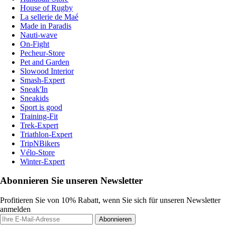
House of Rugby
La sellerie de Maé
Made in Paradis
Nauti-wave
On-Fight
Pecheur-Store
Pet and Garden
Slowood Interior
Smash-Expert
Sneak'In
Sneakids
Sport is good
Training-Fit
Trek-Expert
Triathlon-Expert
TripNBikers
Vélo-Store
Winter-Expert
Abonnieren Sie unseren Newsletter
Profitieren Sie von 10% Rabatt, wenn Sie sich für unseren Newsletter
anmelden
Abonnieren