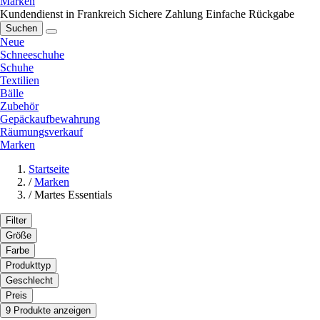
Marken
Kundendienst in Frankreich
Sichere Zahlung
Einfache Rückgabe
Suchen
Neue
Schneeschuhe
Schuhe
Textilien
Bälle
Zubehör
Gepäckaufbewahrung
Räumungsverkauf
Marken
Startseite
/
Marken
/
Martes Essentials
Filter
Größe
Farbe
Produkttyp
Geschlecht
Preis
9 Produkte anzeigen