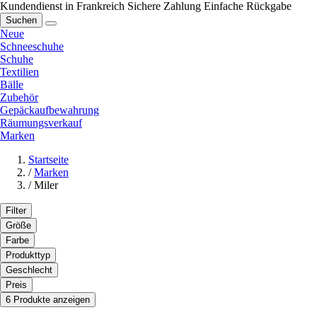
Kundendienst in Frankreich
Sichere Zahlung
Einfache Rückgabe
Suchen
Neue
Schneeschuhe
Schuhe
Textilien
Bälle
Zubehör
Gepäckaufbewahrung
Räumungsverkauf
Marken
Startseite
/
Marken
/
Miler
Filter
Größe
Farbe
Produkttyp
Geschlecht
Preis
6 Produkte anzeigen