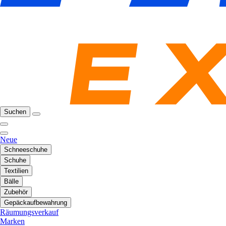
Suchen
Neue
Schneeschuhe
Schuhe
Textilien
Bälle
Zubehör
Gepäckaufbewahrung
Räumungsverkauf
Marken