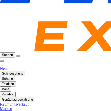
Suchen
Neue
Schneeschuhe
Schuhe
Textilien
Bälle
Zubehör
Gepäckaufbewahrung
Räumungsverkauf
Marken