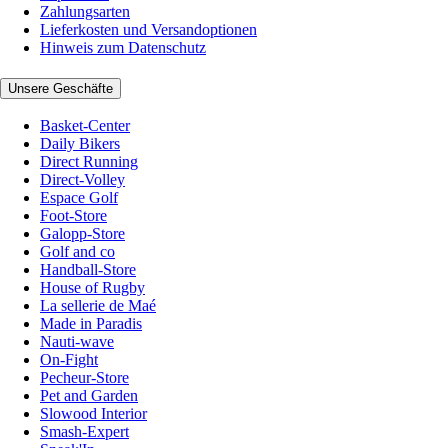
Zahlungsarten
Lieferkosten und Versandoptionen
Hinweis zum Datenschutz
Unsere Geschäfte
Basket-Center
Daily Bikers
Direct Running
Direct-Volley
Espace Golf
Foot-Store
Galopp-Store
Golf and co
Handball-Store
House of Rugby
La sellerie de Maé
Made in Paradis
Nauti-wave
On-Fight
Pecheur-Store
Pet and Garden
Slowood Interior
Smash-Expert