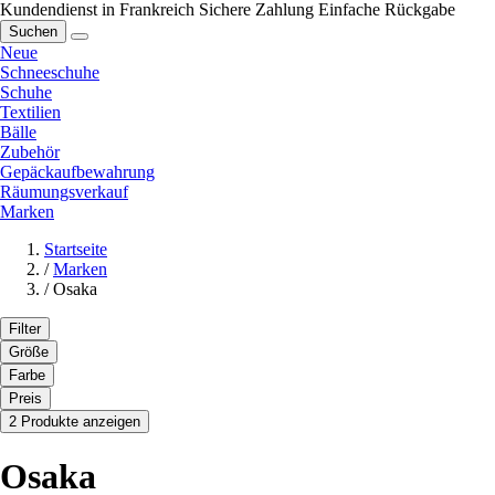
Kundendienst in Frankreich
Sichere Zahlung
Einfache Rückgabe
Suchen
Neue
Schneeschuhe
Schuhe
Textilien
Bälle
Zubehör
Gepäckaufbewahrung
Räumungsverkauf
Marken
Startseite
/
Marken
/
Osaka
Filter
Größe
Farbe
Preis
2 Produkte anzeigen
Osaka