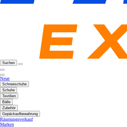
Suchen
Neue
Schneeschuhe
Schuhe
Textilien
Bälle
Zubehör
Gepäckaufbewahrung
Räumungsverkauf
Marken