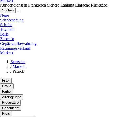
Marken
Kundendienst in Frankreich
Sichere Zahlung
Einfache Rückgabe
Suchen
Neue
Schneeschuhe
Schuhe
Textilien
Bälle
Zubehör
Gepäckaufbewahrung
Räumungsverkauf
Marken
Startseite
/
Marken
/
Patrick
Filter
Größe
Farbe
Altersgruppe
Produkttyp
Geschlecht
Preis