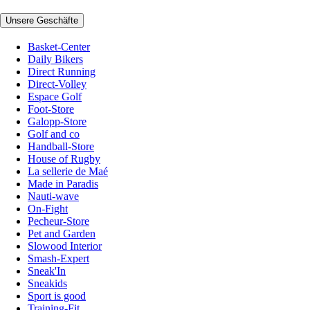
Unsere Geschäfte
Basket-Center
Daily Bikers
Direct Running
Direct-Volley
Espace Golf
Foot-Store
Galopp-Store
Golf and co
Handball-Store
House of Rugby
La sellerie de Maé
Made in Paradis
Nauti-wave
On-Fight
Pecheur-Store
Pet and Garden
Slowood Interior
Smash-Expert
Sneak'In
Sneakids
Sport is good
Training-Fit