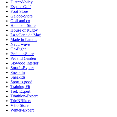
Direct-Volley
Espace Golf
Foot-Store
Galopp-Store
Golf and co
Handball-Store
House of Rugby
La sellerie de Maé
Made in Paradis
Nauti-wave
On-Fight
Pecheur-Store
Pet and Garden
Slowood Interior
Smash-Expert
Sneak'In
Sneakids
Sport is good
Training-Fit
Trek-Expert
Triathlon-Expert
TripNBikers
Vélo-Store
Winter-Expert