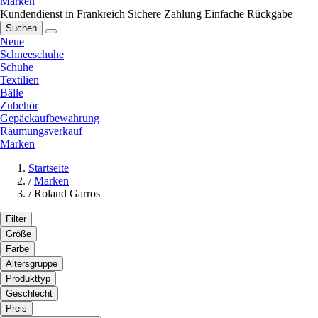
Marken
Kundendienst in Frankreich
Sichere Zahlung
Einfache Rückgabe
Suchen
Neue
Schneeschuhe
Schuhe
Textilien
Bälle
Zubehör
Gepäckaufbewahrung
Räumungsverkauf
Marken
Startseite
/
Marken
/
Roland Garros
Filter
Größe
Farbe
Altersgruppe
Produkttyp
Geschlecht
Preis