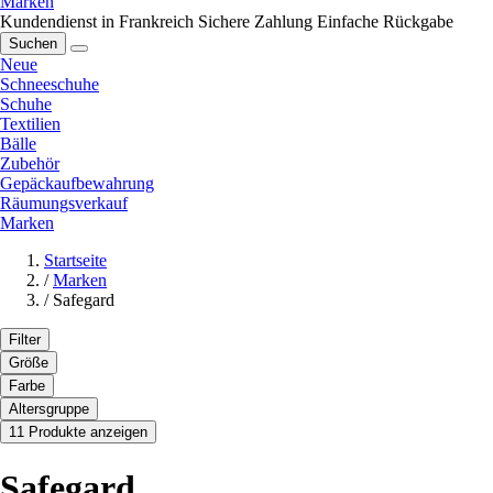
Marken
Kundendienst in Frankreich
Sichere Zahlung
Einfache Rückgabe
Suchen
Neue
Schneeschuhe
Schuhe
Textilien
Bälle
Zubehör
Gepäckaufbewahrung
Räumungsverkauf
Marken
Startseite
/
Marken
/
Safegard
Filter
Größe
Farbe
Altersgruppe
11 Produkte anzeigen
Safegard