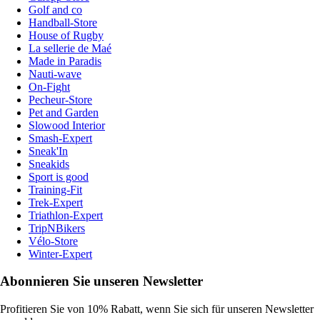
Golf and co
Handball-Store
House of Rugby
La sellerie de Maé
Made in Paradis
Nauti-wave
On-Fight
Pecheur-Store
Pet and Garden
Slowood Interior
Smash-Expert
Sneak'In
Sneakids
Sport is good
Training-Fit
Trek-Expert
Triathlon-Expert
TripNBikers
Vélo-Store
Winter-Expert
Abonnieren Sie unseren Newsletter
Profitieren Sie von 10% Rabatt, wenn Sie sich für unseren Newsletter