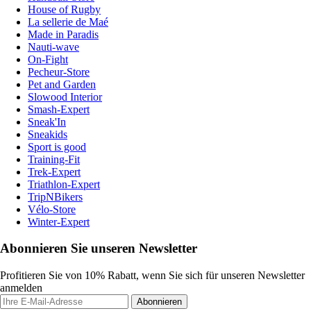
House of Rugby
La sellerie de Maé
Made in Paradis
Nauti-wave
On-Fight
Pecheur-Store
Pet and Garden
Slowood Interior
Smash-Expert
Sneak'In
Sneakids
Sport is good
Training-Fit
Trek-Expert
Triathlon-Expert
TripNBikers
Vélo-Store
Winter-Expert
Abonnieren Sie unseren Newsletter
Profitieren Sie von 10% Rabatt, wenn Sie sich für unseren Newsletter
anmelden
Abonnieren