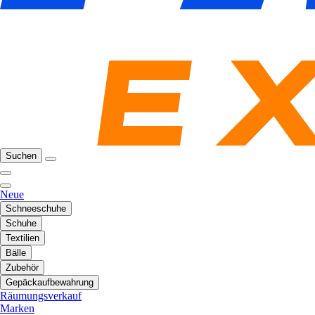
Suchen
Neue
Schneeschuhe
Schuhe
Textilien
Bälle
Zubehör
Gepäckaufbewahrung
Räumungsverkauf
Marken