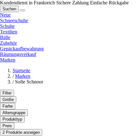
Kundendienst in Frankreich
Sichere Zahlung
Einfache Rückgabe
Suchen
Neue
Schneeschuhe
Schuhe
Textilien
Bälle
Zubehör
Gepäckaufbewahrung
Räumungsverkauf
Marken
Startseite
/
Marken
/
Sofie Schnoor
Filter
Größe
Farbe
Altersgruppe
Produkttyp
Preis
2 Produkte anzeigen